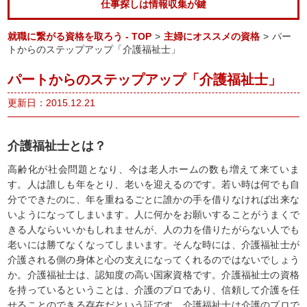
仕事探しは情報収集が鍵
就職に繋がる資格を取ろう - TOP
>
主婦にオススメの資格
>
パー
トからのステップアップ「介護福祉士」
パートからのステップアップ「介護福祉士」
更新日：2015.12.21
介護福祉士とは？
高齢化が社会問題となり、今は老人ホームの数も増えて来ていま
す。人は誰しも年をとり、老いを迎えるのです。若い時は何でも自
分でできたのに、年を重ねるごとに誰かの手を借りなければ出来な
いようになってしまいます。人に何かをお願いすることがうまくで
きる人ならいいかもしれませんが、人の力を借りたがらない人でも
老いには勝てなくなってしまいます。そんな時には、介護福祉士が
介護される側の身体と心の支えになってくれるのではないでしょう
か。介護福祉士は、認知度の高い国家資格です。介護福祉士の資格
を持っているということは、介護のプロであり、信頼して介護を任
せることのできる存在だという証です。介護福祉士は介護のプロで